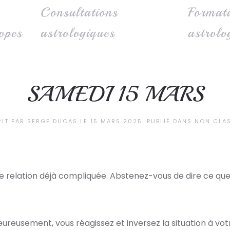
Consultations
Format
opes
astrologiques
astrolo
SAMEDI 15 MARS
RIT PAR
SERGE DUCAS
LE
15 MARS 2025
. PUBLIÉ DANS
NON CLA
 relation déjà compliquée. Abstenez-vous de dire ce que
eureusement, vous réagissez et inversez la situation à vo