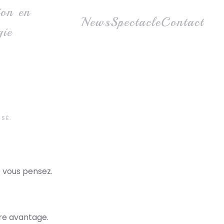
ion en
News
Spectacle
Contact
gie
SSÉ
.
 vous pensez.
tre avantage.