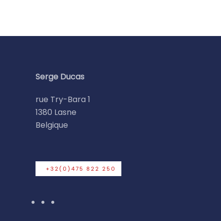
Serge Ducas
rue Try-Bara 1
1380 Lasne
Belgique
+32(0)475 822 250