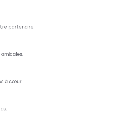
re partenaire.
 amicales.
ès à cœur.
eau.