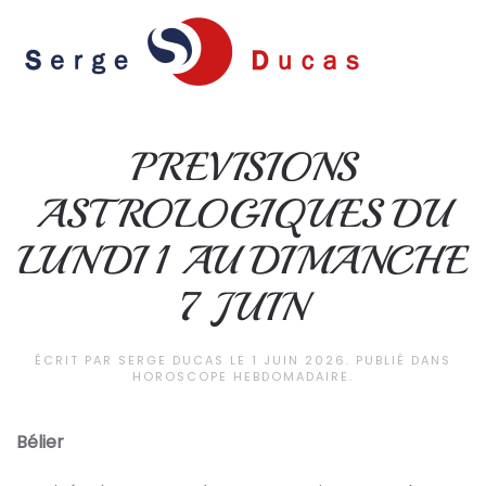
Skip to main content
PREVISIONS
ASTROLOGIQUES DU
LUNDI 1 AU DIMANCHE
7 JUIN
ÉCRIT PAR
SERGE DUCAS
LE
1 JUIN 2026
. PUBLIÉ DANS
HOROSCOPE HEBDOMADAIRE
.
Bélier