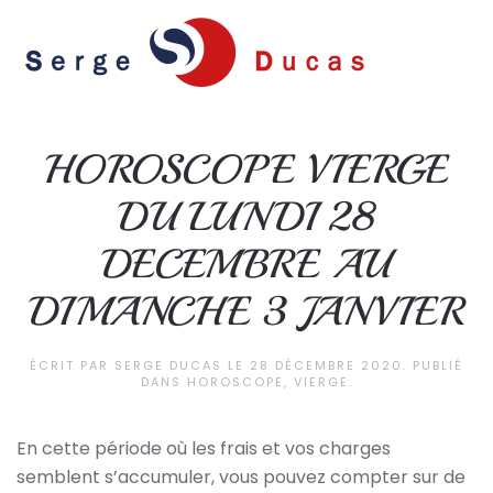
Skip to main content
HOROSCOPE VIERGE
DU LUNDI 28
DECEMBRE AU
DIMANCHE 3 JANVIER
ÉCRIT PAR
SERGE DUCAS
LE
28 DÉCEMBRE 2020
. PUBLIÉ
DANS
HOROSCOPE
,
VIERGE
.
En cette période où les frais et vos charges
semblent s’accumuler, vous pouvez compter sur de