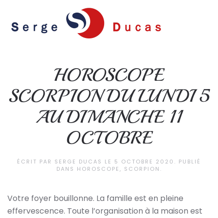
Skip to main content
HOROSCOPE
SCORPION DU LUNDI 5
AU DIMANCHE 11
OCTOBRE
ÉCRIT PAR
SERGE DUCAS
LE
5 OCTOBRE 2020
. PUBLIÉ
DANS
HOROSCOPE
,
SCORPION
.
Votre foyer bouillonne. La famille est en pleine
effervescence. Toute l’organisation à la maison est