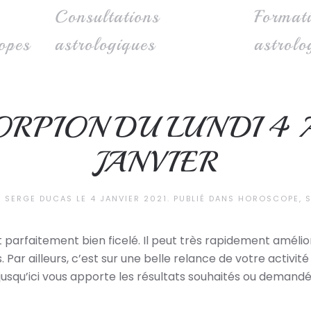
Consultations
Format
opes
astrologiques
astrolo
RPION DU LUNDI 4 
JANVIER
R
SERGE DUCAS
LE
4 JANVIER 2021
. PUBLIÉ DANS
HOROSCOPE
,
 parfaitement bien ficelé. Il peut très rapidement amélio
ar ailleurs, c’est sur une belle relance de votre activit
usqu’ici vous apporte les résultats souhaités ou demandés