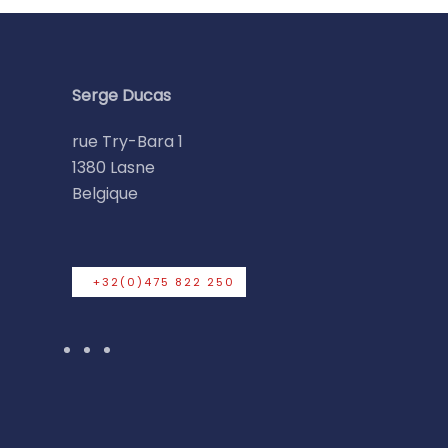
Serge Ducas
rue Try-Bara 1
1380 Lasne
Belgique
+32(0)475 822 250