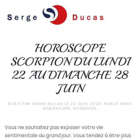
Skip to main content
HOROSCOPE
SCORPION DU LUNDI
22 AU DIMANCHE 28
JUIN
ÉCRIT PAR
SERGE DUCAS
LE
22 JUIN 2020
. PUBLIÉ DANS
HOROSCOPE
,
SCORPION
.
Vous ne souhaitez pas exposer votre vie
sentimentale au grand jour. Vous tendez à être plus