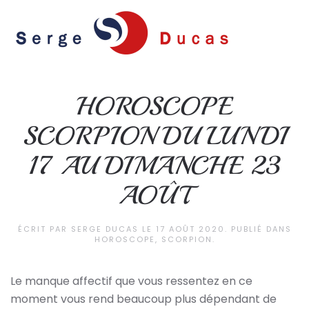
Skip to main content
HOROSCOPE
SCORPION DU LUNDI
17 AU DIMANCHE 23
AOÛT
ÉCRIT PAR
SERGE DUCAS
LE
17 AOÛT 2020
. PUBLIÉ DANS
HOROSCOPE
,
SCORPION
.
Le manque affectif que vous ressentez en ce
moment vous rend beaucoup plus dépendant de