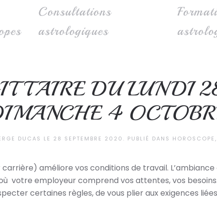
Consultations
Format
opes
astrologiques
astrolo
ITTAIRE DU LUNDI 2
DIMANCHE 4 OCTOBR
ERGE DUCAS
LE
28 SEPTEMBRE 2020
. PUBLIÉ DANS
HOROSCOPE
 carrière) améliore vos conditions de travail. L’ambianc
 votre employeur comprend vos attentes, vos besoins. 
specter certaines règles, de vous plier aux exigences liées