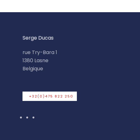
Serge Ducas
rue Try-Bara 1
1380 Lasne
Belgique
+32(0)475 822 250