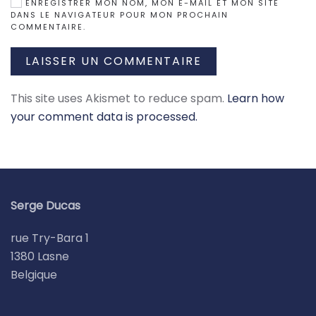
ENREGISTRER MON NOM, MON E-MAIL ET MON SITE
DANS LE NAVIGATEUR POUR MON PROCHAIN
COMMENTAIRE.
LAISSER UN COMMENTAIRE
This site uses Akismet to reduce spam.
Learn how
your comment data is processed.
Serge Ducas
rue Try-Bara 1
1380 Lasne
Belgique