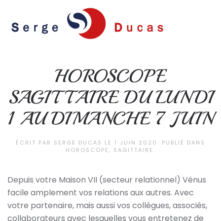
Skip to main content
HOROSCOPE
SAGITTAIRE DU LUNDI
1 AU DIMANCHE 7 JUIN
ÉCRIT PAR
SERGE DUCAS
LE
1 JUIN 2020
. PUBLIÉ DANS
HOROSCOPE
,
SAGITTAIRE
.
Depuis votre Maison VII (secteur relationnel) Vénus
facile amplement vos relations aux autres. Avec
votre partenaire, mais aussi vos collègues, associés,
collaborateurs avec lesquelles vous entretenez de