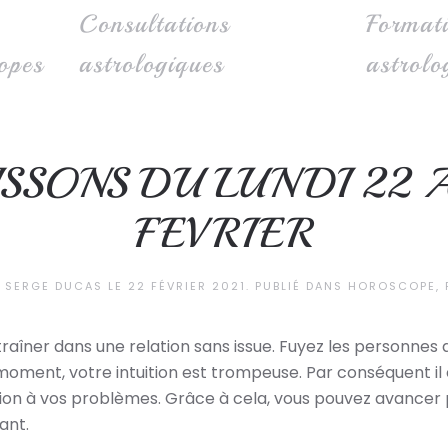
Consultations
Format
opes
astrologiques
astrolo
SSONS DU LUNDI 22 
FEVRIER
R
SERGE DUCAS
LE
22 FÉVRIER 2021
. PUBLIÉ DANS
HOROSCOPE
,
traîner dans une relation sans issue. Fuyez les personnes
oment, votre intuition est trompeuse. Par conséquent il e
ution à vos problèmes. Grâce à cela, vous pouvez avancer
nant.