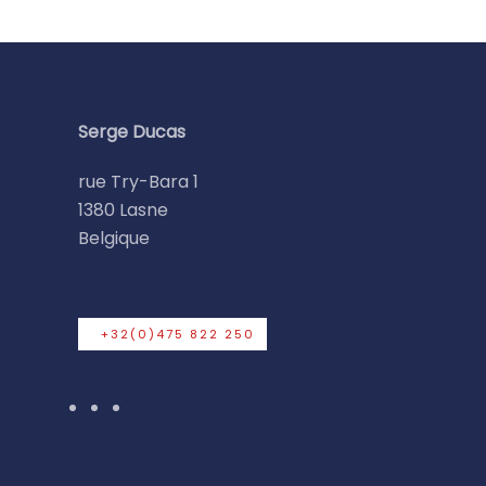
Serge Ducas
rue Try-Bara 1
1380 Lasne
Belgique
+32(0)475 822 250