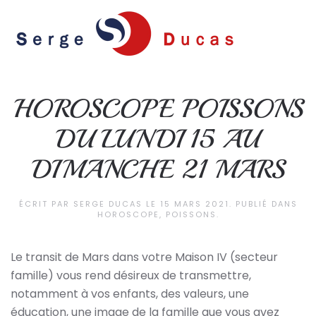
Skip to main content
HOROSCOPE POISSONS
DU LUNDI 15 AU
DIMANCHE 21 MARS
ÉCRIT PAR
SERGE DUCAS
LE
15 MARS 2021
. PUBLIÉ DANS
HOROSCOPE
,
POISSONS
.
Le transit de Mars dans votre Maison IV (secteur
famille) vous rend désireux de transmettre,
notamment à vos enfants, des valeurs, une
éducation, une image de la famille que vous avez