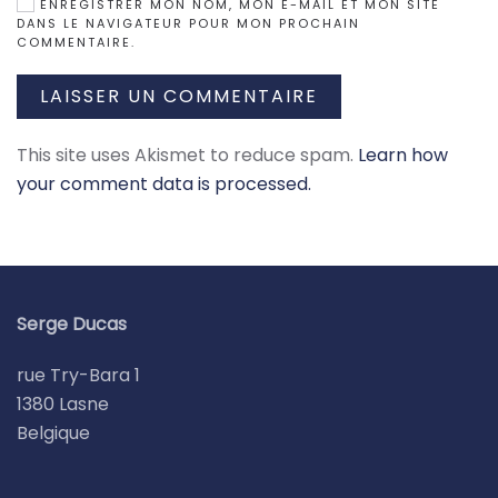
ENREGISTRER MON NOM, MON E-MAIL ET MON SITE
DANS LE NAVIGATEUR POUR MON PROCHAIN
COMMENTAIRE.
LAISSER UN COMMENTAIRE
This site uses Akismet to reduce spam.
Learn how
your comment data is processed.
Serge Ducas
rue Try-Bara 1
1380 Lasne
Belgique