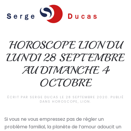
Skip to main content
HOROSCOPE LION DU
LUNDI 28 SEPTEMBRE
AU DIMANCHE 4
OCTOBRE
ÉCRIT PAR
SERGE DUCAS
LE
28 SEPTEMBRE 2020
. PUBLIÉ
DANS
HOROSCOPE
,
LION
.
Si vous ne vous empressez pas de régler un
problème familial, la planète de l’amour adoucit un