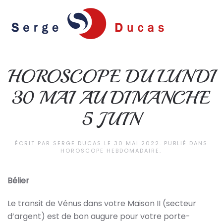
Skip to main content
HOROSCOPE DU LUNDI
30 MAI AU DIMANCHE
5 JUIN
ÉCRIT PAR
SERGE DUCAS
LE
30 MAI 2022
. PUBLIÉ DANS
HOROSCOPE HEBDOMADAIRE
.
Bélier
Le transit de Vénus dans votre Maison II (secteur
d’argent) est de bon augure pour votre porte-