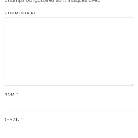
champs obligatoires sont indiqués avec
*
COMMENTAIRE
NOM
*
E-MAIL
*