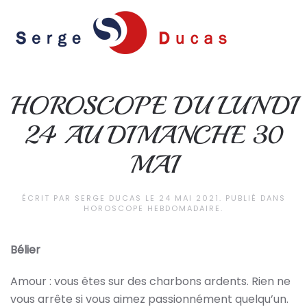
Skip to main content
HOROSCOPE DU LUNDI
24 AU DIMANCHE 30
MAI
ÉCRIT PAR
SERGE DUCAS
LE
24 MAI 2021
. PUBLIÉ DANS
HOROSCOPE HEBDOMADAIRE
.
Bélier
Amour : vous êtes sur des charbons ardents. Rien ne
vous arrête si vous aimez passionnément quelqu’un.