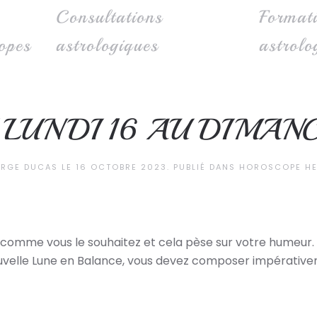
Consultations
Format
opes
astrologiques
astrolo
LUNDI 16 AU DIMAN
ERGE DUCAS
LE
16 OCTOBRE 2023
. PUBLIÉ DANS
HOROSCOPE HE
 comme vous le souhaitez et cela pèse sur votre humeur. 
 nouvelle Lune en Balance, vous devez composer impérativ