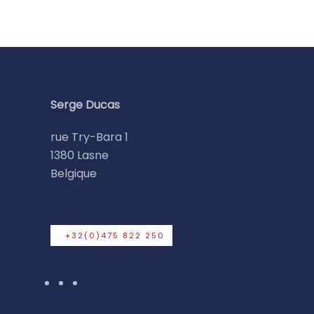
Serge Ducas
rue Try-Bara 1
1380 Lasne
Belgique
+32(0)475 822 250