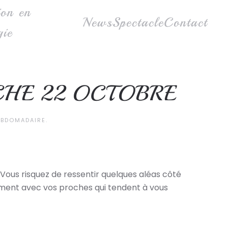
ion en
News
Spectacle
Contact
gie
CHE 22 OCTOBRE
BDOMADAIRE
.
Vous risquez de ressentir quelques aléas côté
ement avec vos proches qui tendent à vous