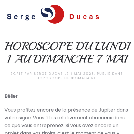
Skip to main content
HOROSCOPE DU LUNDI
1 AU DIMANCHE 7 MAI
ÉCRIT PAR
SERGE DUCAS
LE
1 MAI 2023
. PUBLIÉ DANS
HOROSCOPE HEBDOMADAIRE
.
Bélier
Vous profitez encore de la présence de Jupiter dans
votre signe. Vous êtes relativement chanceux dans
ce que vous entreprenez. Si vous avez encore un
projet dans vos tiroirs, c’est le moment de vous y