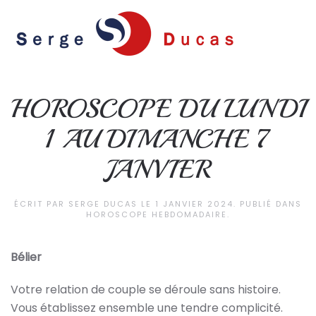
Skip to main content
HOROSCOPE DU LUNDI
1 AU DIMANCHE 7
JANVIER
ÉCRIT PAR
SERGE DUCAS
LE
1 JANVIER 2024
. PUBLIÉ DANS
HOROSCOPE HEBDOMADAIRE
.
Bélier
Votre relation de couple se déroule sans histoire.
Vous établissez ensemble une tendre complicité.