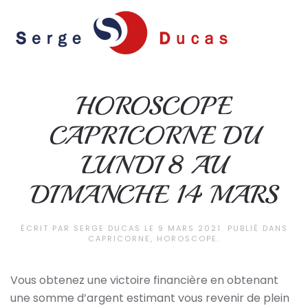
Skip to main content
HOROSCOPE
CAPRICORNE DU
LUNDI 8 AU
DIMANCHE 14 MARS
ÉCRIT PAR
SERGE DUCAS
LE
9 MARS 2021
. PUBLIÉ DANS
CAPRICORNE
,
HOROSCOPE
.
Vous obtenez une victoire financière en obtenant
une somme d’argent estimant vous revenir de plein