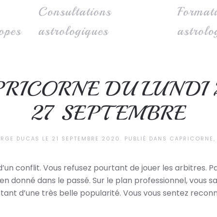
Consultations
Format
opes
astrologiques
astrolo
RICORNE DU LUNDI 
27 SEPTEMBRE
ERGE DUCAS
LE
21 SEPTEMBRE 2020
. PUBLIÉ DANS
CAPRICORNE
’un conflit. Vous refusez pourtant de jouer les arbitres. 
ien donné dans le passé. Sur le plan professionnel, vous s
nstant d’une très belle popularité. Vous vous sentez recon