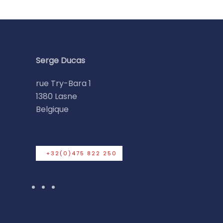
Serge Ducas
rue Try-Bara 1
1380 Lasne
Belgique
+32(0)475 822 250