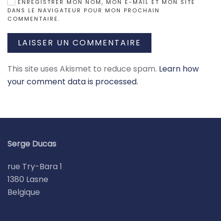
ENREGISTRER MON NOM, MON E-MAIL ET MON SITE
DANS LE NAVIGATEUR POUR MON PROCHAIN
COMMENTAIRE.
LAISSER UN COMMENTAIRE
This site uses Akismet to reduce spam.
Learn how
your comment data is processed.
Serge Ducas
rue Try-Bara 1
1380 Lasne
Belgique