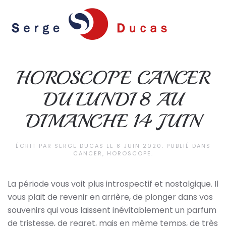
Skip to main content
HOROSCOPE CANCER
DU LUNDI 8 AU
DIMANCHE 14 JUIN
ÉCRIT PAR
SERGE DUCAS
LE
8 JUIN 2020
. PUBLIÉ DANS
CANCER
,
HOROSCOPE
.
La période vous voit plus introspectif et nostalgique. Il
vous plait de revenir en arrière, de plonger dans vos
souvenirs qui vous laissent inévitablement un parfum
de tristesse, de regret, mais en même temps, de très