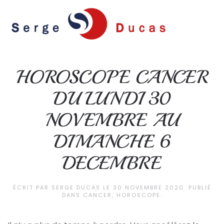
Skip to main content
HOROSCOPE CANCER
DU LUNDI 30
NOVEMBRE AU
DIMANCHE 6
DECEMBRE
ÉCRIT PAR
SERGE DUCAS
LE
30 NOVEMBRE 2020
. PUBLIÉ
DANS
CANCER
,
HOROSCOPE
.