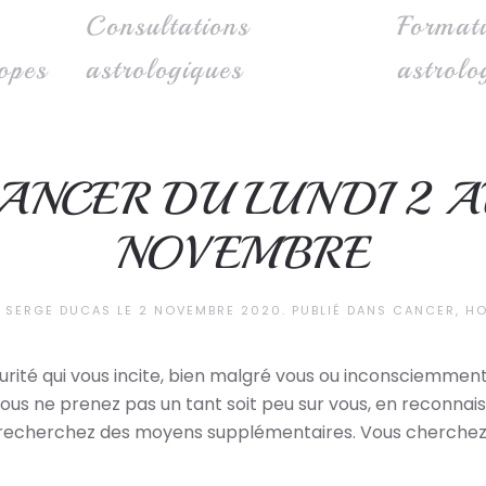
Consultations
Format
opes
astrologiques
astrolo
ANCER DU LUNDI 2 A
NOVEMBRE
R
SERGE DUCAS
LE
2 NOVEMBRE 2020
. PUBLIÉ DANS
CANCER
,
H
rité qui vous incite, bien malgré vous ou inconsciemment à 
ous ne prenez pas un tant soit peu sur vous, en reconnais
vous recherchez des moyens supplémentaires. Vous cherc