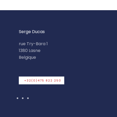
Serge Ducas
rue Try-Bara 1
1380 Lasne
Belgique
+32(0)475 822 250