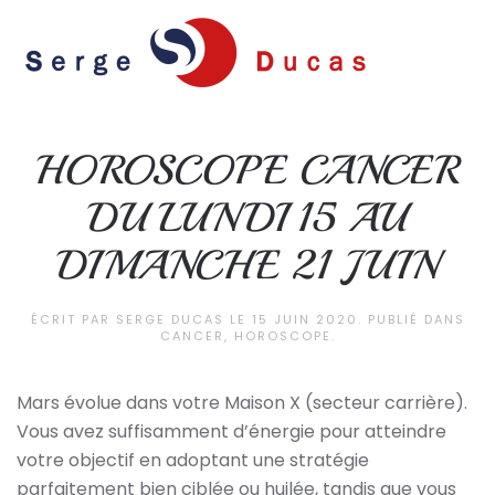
Skip to main content
HOROSCOPE CANCER
DU LUNDI 15 AU
DIMANCHE 21 JUIN
ÉCRIT PAR
SERGE DUCAS
LE
15 JUIN 2020
. PUBLIÉ DANS
CANCER
,
HOROSCOPE
.
Mars évolue dans votre Maison X (secteur carrière).
Vous avez suffisamment d’énergie pour atteindre
votre objectif en adoptant une stratégie
parfaitement bien ciblée ou huilée, tandis que vous