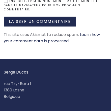
ENREGISTRER MON NOM, MON E-MAIL ET MON SITE
DANS LE NAVIGATEUR POUR MON PROCHAIN
COMMENTAIRE.
LAISSER UN COMMENTAIRE
This site uses Akismet to reduce spam.
Learn how
your comment data is processed.
Serge Ducas
rue Try-Bara 1
1380 Lasne
Belgique