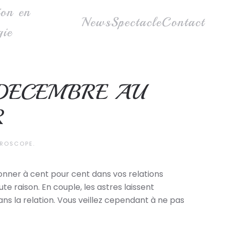
ion en
News
Spectacle
Contact
gie
 DECEMBRE AU
R
ROSCOPE
.
donner à cent pour cent dans vos relations
 raison. En couple, les astres laissent
ans la relation. Vous veillez cependant à ne pas