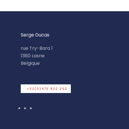
Serge Ducas
rue Try-Bara 1
1380 Lasne
Belgique
+32(0)475 822 250