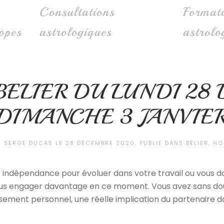
Consultations
Format
opes
astrologiques
astrolo
ELIER DU LUNDI 28
DIMANCHE 3 JANVIE
R
SERGE DUCAS
LE
28 DÉCEMBRE 2020
. PUBLIÉ DANS
BÉLIER
,
HO
re indépendance pour évoluer dans votre travail ou vous 
us engager davantage en ce moment. Vous avez sans doute
ssement personnel, une réelle implication du partenaire d