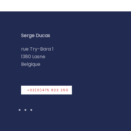
Serge Ducas
rue Try-Bara 1
1380 Lasne
Belgique
+32(0)475 822 250