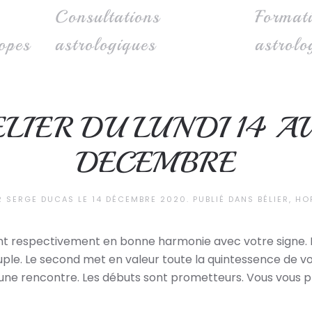
Consultations
Format
opes
astrologiques
astrolo
LIER DU LUNDI 14 A
DECEMBRE
AR
SERGE DUCAS
LE
14 DÉCEMBRE 2020
. PUBLIÉ DANS
BÉLIER
,
HO
ent respectivement en bonne harmonie avec votre signe. Le
le. Le second met en valeur toute la quintessence de vo
es une rencontre. Les débuts sont prometteurs. Vous vous 