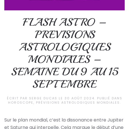
FLASH ASTRO –
PREVISIONS
ASTROLOGIQUES
MONDIALES –
SEMAINE DU 9 AU 15
SEPTEMBRE
ÉCRIT PAR
SERGE DUCAS
LE
30 AOÛT 2024
. PUBLIÉ DANS
HOROSCOPE
,
PRÉVISIONS ASTROLOGIQUES MONDIALES
.
Sur le plan mondial, c’est la dissonance entre Jupiter
et Saturne qui interpelle. Cela marque le début d’une