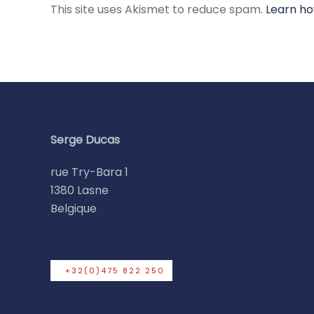
This site uses Akismet to reduce spam.
Learn ho
Serge Ducas
rue Try-Bara 1
1380 Lasne
Belgique
+32(0)475 822 250