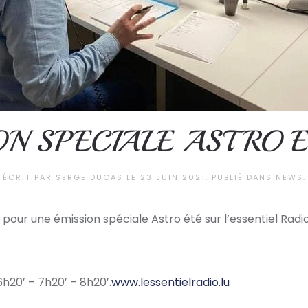
ON SPECIALE ASTRO E
ÉCRIT PAR
SERGE DUCAS
LE
23 JUIN 2021
. PUBLIÉ DANS
NEWS
.
pour une émission spéciale Astro été sur l’essentiel Radio
h20′ – 7h20′ – 8h20′.
www.lessentielradio.lu