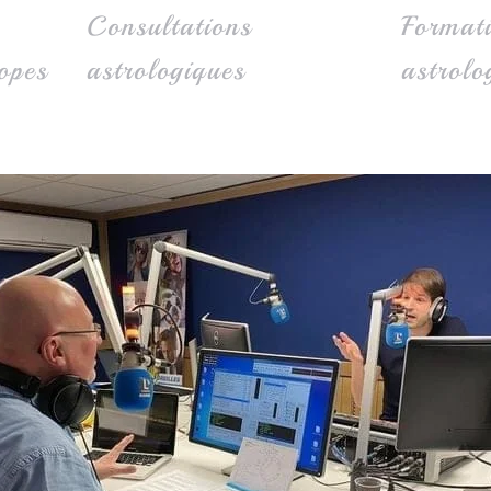
Consultations
Format
opes
astrologiques
astrolo