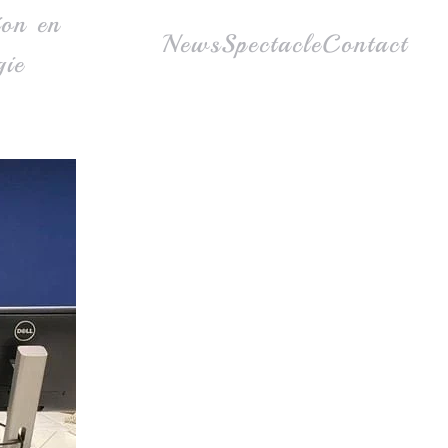
ion en
News
Spectacle
Contact
gie