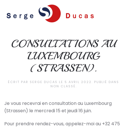
Skip to main content
CONSULTATIONS AU
LUXEMBOURG
(STRASSEN).
ÉCRIT PAR
SERGE DUCAS
LE
5 AVRIL 2022
. PUBLIÉ DANS
NON CLASSÉ
.
Je vous recevrai en consultation au Luxembourg
(Strassen) le mercredi 15 et jeudi 16 juin.
Pour prendre rendez-vous, appelez-moi au +32 475