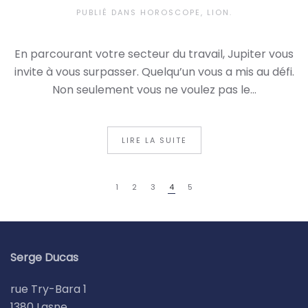
PUBLIÉ DANS
HOROSCOPE
,
LION
.
En parcourant votre secteur du travail, Jupiter vous
invite à vous surpasser. Quelqu’un vous a mis au défi.
Non seulement vous ne voulez pas le...
LIRE LA SUITE
1
2
3
4
5
Serge Ducas
rue Try-Bara 1
1380 Lasne