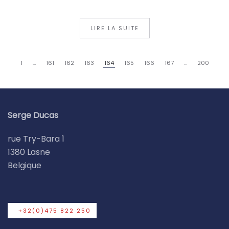
LIRE LA SUITE
1
…
161
162
163
164
165
166
167
…
200
Serge Ducas
rue Try-Bara 1
1380 Lasne
Belgique
+32(0)475 822 250