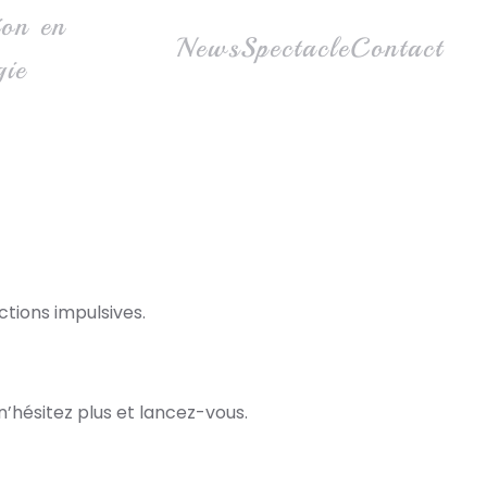
ion en
News
Spectacle
Contact
gie
ctions impulsives.
n’hésitez plus et lancez-vous.