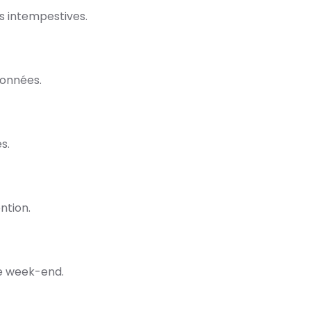
s intempestives.
ionnées.
utres.
ntion.
ce week-end.