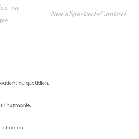
ion en
News
Spectacle
Contact
gie
outient au quotidien.
er l’harmonie.
sont chers.