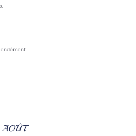
s.
rofondément.
9 AOÛT