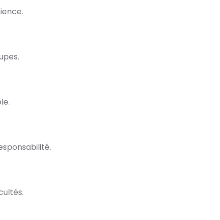
ience.
upes.
le.
esponsabilité.
cultés.