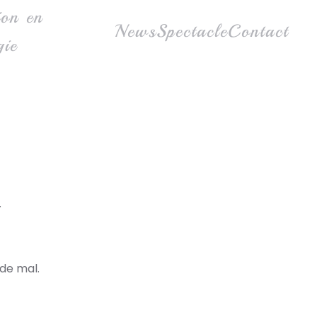
ion en
News
Spectacle
Contact
gie
.
 de mal.