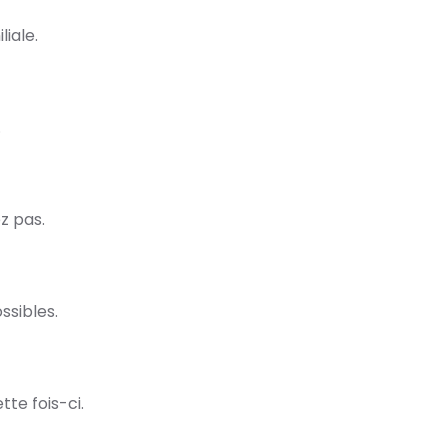
iale.
.
z pas.
ssibles.
te fois-ci.