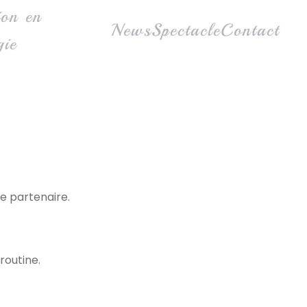
ion en
News
Spectacle
Contact
gie
e partenaire.
routine.