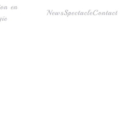
ion en
News
Spectacle
Contact
gie