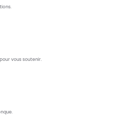
ions.
our vous soutenir.
conque.