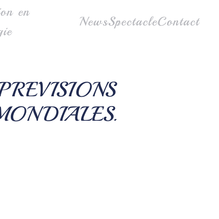
ion en
News
Spectacle
Contact
gie
PREVISIONS
MONDIALES.