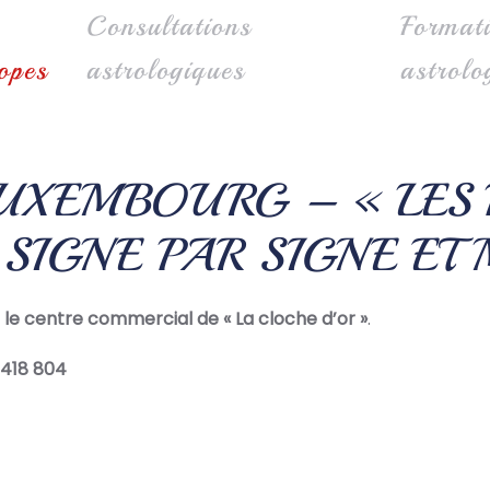
Consultations
Format
opes
astrologiques
astrolo
UXEMBOURG – « LES 
IGNE PAR SIGNE ET 
s le centre commercial de « La cloche d’or »
.
 418 804