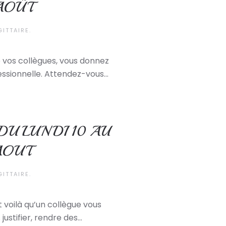
AOÛT
GITTAIRE
.
 vos collègues, vous donnez
ssionnelle. Attendez-vous...
U LUNDI 10 AU
AOUT
GITTAIRE
.
t voilà qu’un collègue vous
ustifier, rendre des...