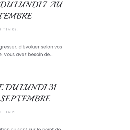
DU LUNDI 7 AU
PTEMBRE
GITTAIRE
.
ogresser, d’évoluer selon vos
e. Vous avez besoin de...
 DU LUNDI 31
 SEPTEMBRE
GITTAIRE
.
ion ou sont sur le point de