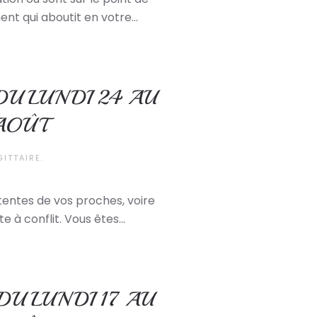
nt qui aboutit en votre...
DU LUNDI 24 AU
AOÛT
GITTAIRE
.
ttentes de vos proches, voire
e à conflit. Vous êtes...
U LUNDI 17 AU