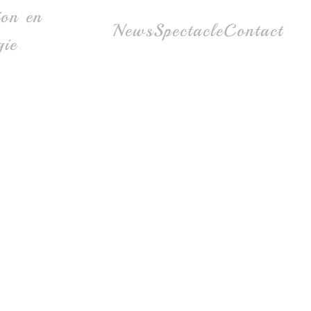
ion en
News
Spectacle
Contact
gie