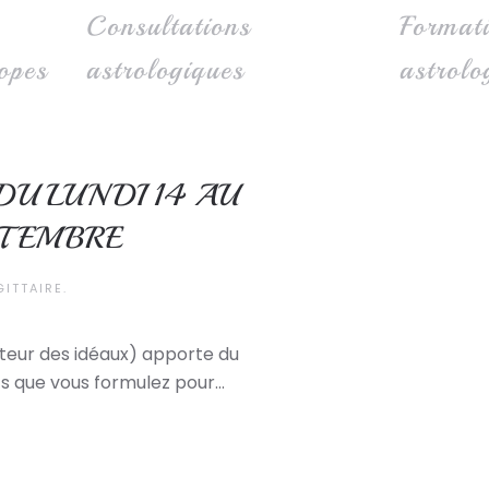
Consultations
Format
opes
astrologiques
astrolo
U LUNDI 14 AU
PTEMBRE
GITTAIRE
.
teur des idéaux) apporte du
ts que vous formulez pour...