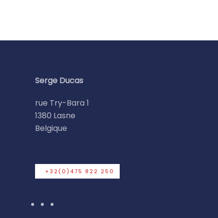
Serge Ducas
rue Try-Bara 1
1380 Lasne
Belgique
+32(0)475 822 250